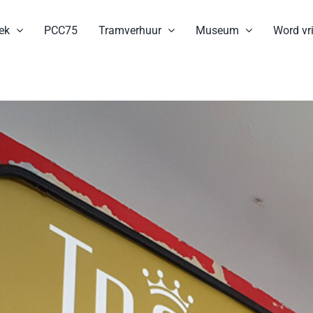
ek
PCC75
Tramverhuur
Museum
Word vri