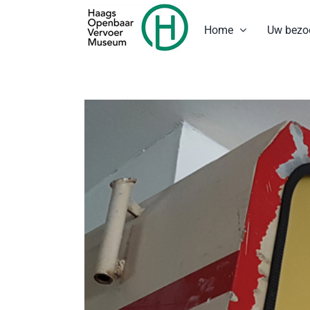
Ga
naar
Home
Uw bezo
inhoud