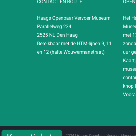
CONTACT EN ROUTE
OPEN
Haags Openbaar Vervoer Museum
Het H
Parallelweg 224
Museu
2525 NL Den Haag
met 1
Bereikbaar met de HTM-lijnen 9, 11
zonda
en 12 (halte Wouwermanstraat)
uur g
Kaartj
museu
contan
knop 
Vooraf
Copyright 2012 - 2024 | Haags Openbaar Vervoer Museum 