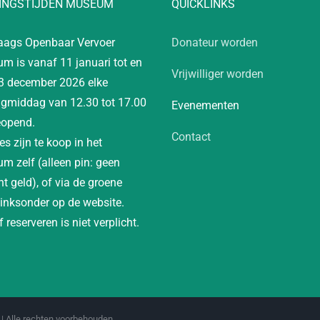
INGSTIJDEN MUSEUM
QUICKLINKS
aags Openbaar Vervoer
Donateur worden
m is vanaf 11 januari tot en
Vrijwilliger worden
3 december 2026 elke
gmiddag van 12.30 tot 17.00
Evenementen
eopend.
Contact
es zijn te koop in het
m zelf (alleen pin: geen
t geld), of via de groene
linksonder op de website.
 reserveren is niet verplicht.
| Alle rechten voorbehouden