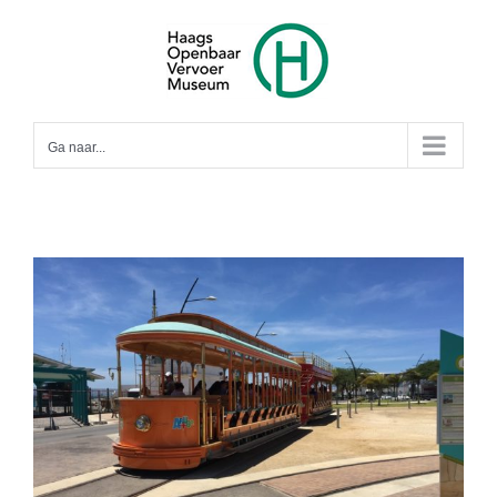
Ga
naar
inhoud
Ga naar...