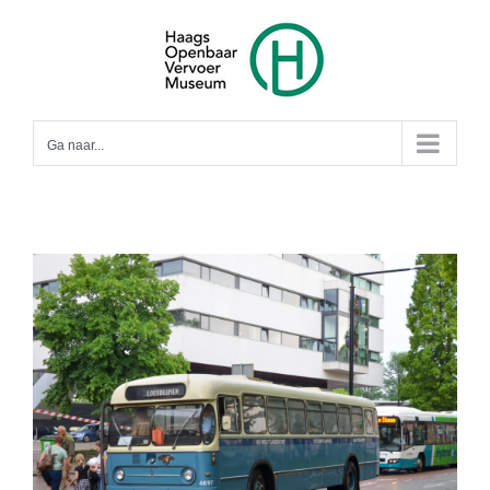
Ga
naar
inhoud
Ga naar...