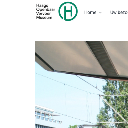
Ga
naar
Home
Uw bezo
inhoud