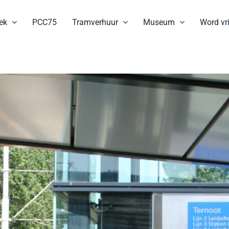
ek
PCC75
Tramverhuur
Museum
Word vri