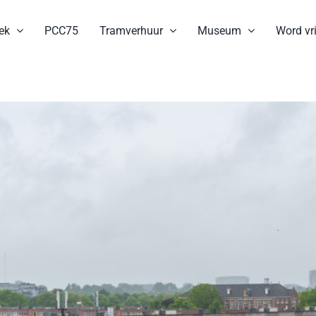
ek
PCC75
Tramverhuur
Museum
Word vri