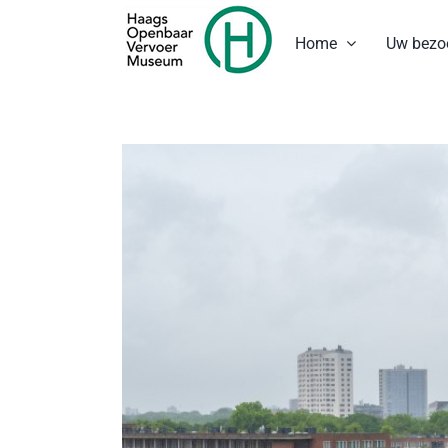
Ga
naar
Home
Uw bezo
inhoud