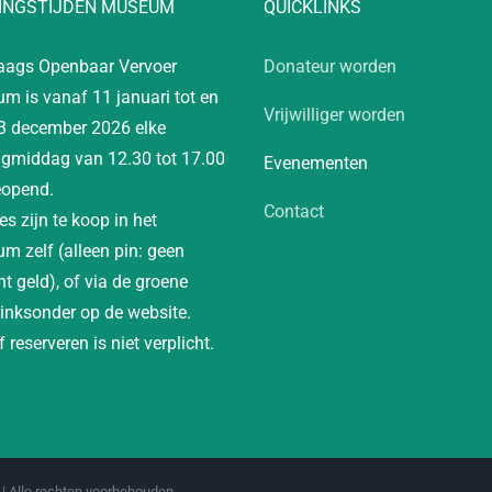
INGSTIJDEN MUSEUM
QUICKLINKS
aags Openbaar Vervoer
Donateur worden
m is vanaf 11 januari tot en
Vrijwilliger worden
3 december 2026 elke
gmiddag van 12.30 tot 17.00
Evenementen
eopend.
Contact
es zijn te koop in het
m zelf (alleen pin: geen
t geld), of via de groene
linksonder op de website.
 reserveren is niet verplicht.
| Alle rechten voorbehouden