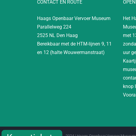
CONTACT EN ROUTE
OPEN
Haags Openbaar Vervoer Museum
Het H
Parallelweg 224
Museu
2525 NL Den Haag
met 1
Bereikbaar met de HTM-lijnen 9, 11
zonda
en 12 (halte Wouwermanstraat)
uur g
Kaartj
museu
contan
knop 
Vooraf
Copyright 2012 - 2024 | Haags Openbaar Vervoer Museum 