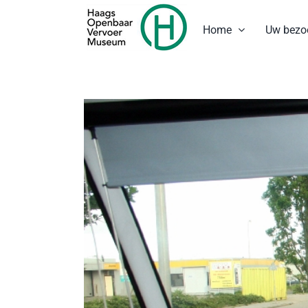
Ga
naar
Home
Uw bezo
inhoud