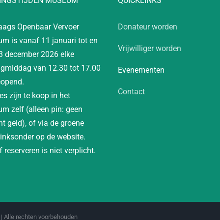
INGSTIJDEN MUSEUM
QUICKLINKS
aags Openbaar Vervoer
Donateur worden
m is vanaf 11 januari tot en
Vrijwilliger worden
3 december 2026 elke
gmiddag van 12.30 tot 17.00
Evenementen
eopend.
Contact
es zijn te koop in het
m zelf (alleen pin: geen
t geld), of via de groene
linksonder op de website.
 reserveren is niet verplicht.
| Alle rechten voorbehouden