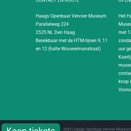
CONTACT EN ROUTE
OPEN
Haags Openbaar Vervoer Museum
Het H
Parallelweg 224
Museu
2525 NL Den Haag
met 1
Bereikbaar met de HTM-lijnen 9, 11
zonda
en 12 (halte Wouwermanstraat)
uur g
Kaartj
museu
contan
knop 
Vooraf
Koop tickets
Koop tickets
Copyright 2012 - 2024 | Haags Openbaar Vervoer Museum 