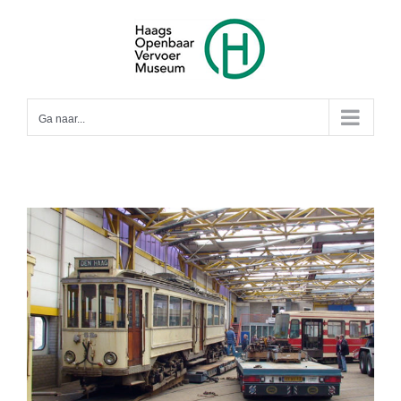
Ga
naar
inhoud
Ga naar...