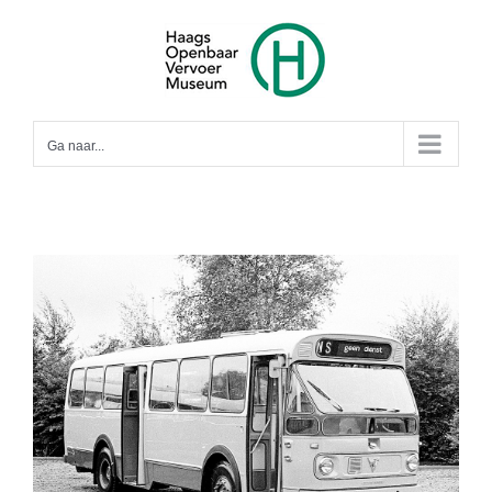
Ga
naar
inhoud
Ga naar...