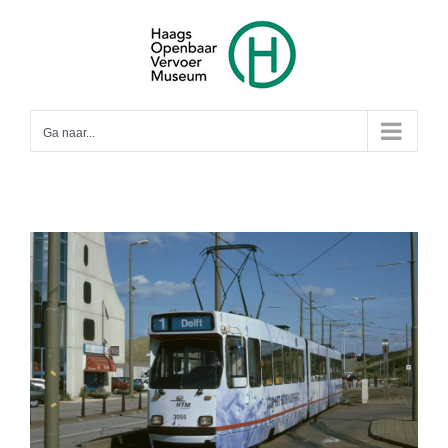
Ga
naar
inhoud
Ga naar...