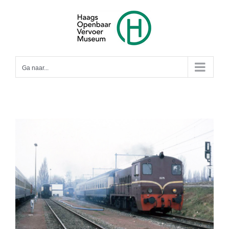
Ga
naar
inhoud
Ga naar...