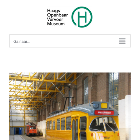
Ga
naar
inhoud
Ga naar...