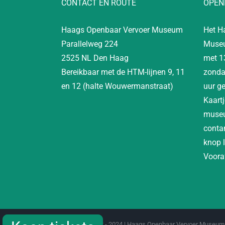
CONTACT EN ROUTE
OPEN
Haags Openbaar Vervoer Museum
Het H
Parallelweg 224
Museu
2525 NL Den Haag
met 1
Bereikbaar met de HTM-lijnen 9, 11
zonda
en 12 (halte Wouwermanstraat)
uur g
Kaartj
museu
contan
knop 
Vooraf
Copyright 2012 - 2024 | Haags Openbaar Vervoer Museum 