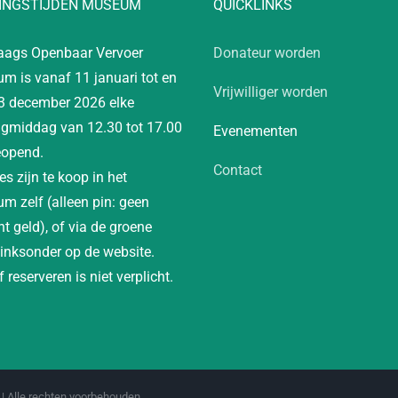
INGSTIJDEN MUSEUM
QUICKLINKS
aags Openbaar Vervoer
Donateur worden
m is vanaf 11 januari tot en
Vrijwilliger worden
3 december 2026 elke
gmiddag van 12.30 tot 17.00
Evenementen
eopend.
Contact
es zijn te koop in het
m zelf (alleen pin: geen
t geld), of via de groene
linksonder op de website.
 reserveren is niet verplicht.
| Alle rechten voorbehouden