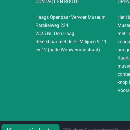
CONTACT EN ROUTE
OPEN
Haags Openbaar Vervoer Museum
Het H
Parallelweg 224
Museu
2525 NL Den Haag
met 1
Bereikbaar met de HTM-lijnen 9, 11
zonda
en 12 (halte Wouwermanstraat)
uur g
Kaartj
museu
contan
knop 
Vooraf
Copyright 2012 - 2024 | Haags Openbaar Vervoer Museum 