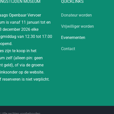
INGSTIJDEN MUSEUM
QUICKLINKS
aags Openbaar Vervoer
Donateur worden
m is vanaf 11 januari tot en
Vrijwilliger worden
3 december 2026 elke
gmiddag van 12.30 tot 17.00
Evenementen
eopend.
Contact
es zijn te koop in het
m zelf (alleen pin: geen
t geld), of via de groene
linksonder op de website.
 reserveren is niet verplicht.
| Alle rechten voorbehouden