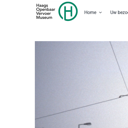
Ga
naar
Home
Uw bezo
inhoud