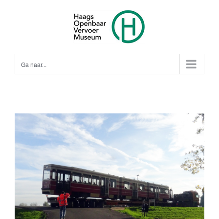
Ga
naar
inhoud
Ga naar...