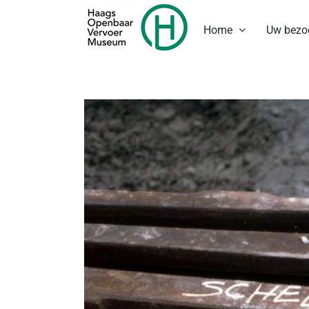
Ga
naar
Home
Uw bezo
inhoud