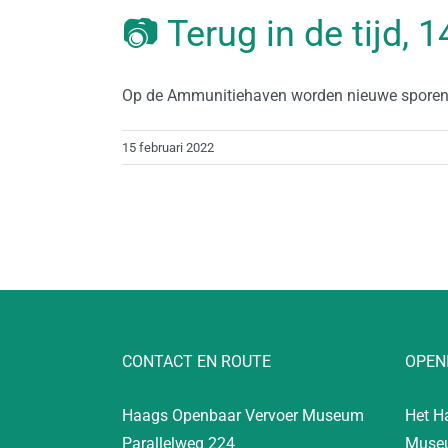
📷 Terug in de tijd, 
Op de Ammunitiehaven worden nieuwe sporen ge
15 februari 2022
CONTACT EN ROUTE
OPEN
Haags Openbaar Vervoer Museum
Het H
Parallelweg 224
Museu