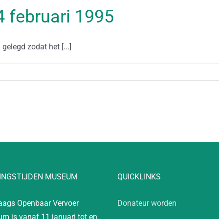
14 februari 1995
legd zodat het [...]
INGSTIJDEN MUSEUM
QUICKLINKS
aags Openbaar Vervoer
Donateur worden
m is vanaf 11 januari tot en