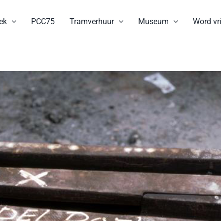
ek
PCC75
Tramverhuur
Museum
Word vri