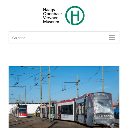
Ga
naar
inhoud
Ga naar...