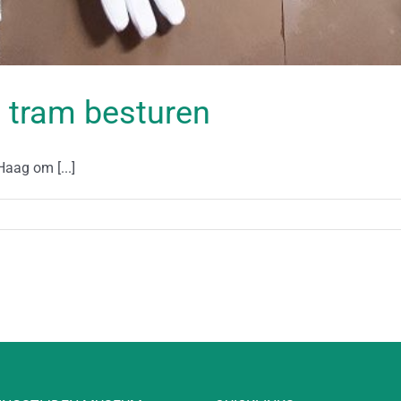
n tram besturen
aag om [...]