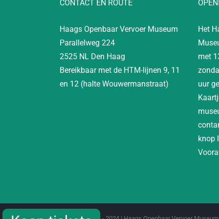
CONTACT EN ROUTE
OPEN
Haags Openbaar Vervoer Museum
Het H
Parallelweg 224
Museu
2525 NL Den Haag
met 1
Bereikbaar met de HTM-lijnen 9, 11
zonda
en 12 (halte Wouwermanstraat)
uur g
Kaartj
museu
contan
knop 
Vooraf
Copyright 2012 - 2024 | Haags Openbaar Vervoer Museum 