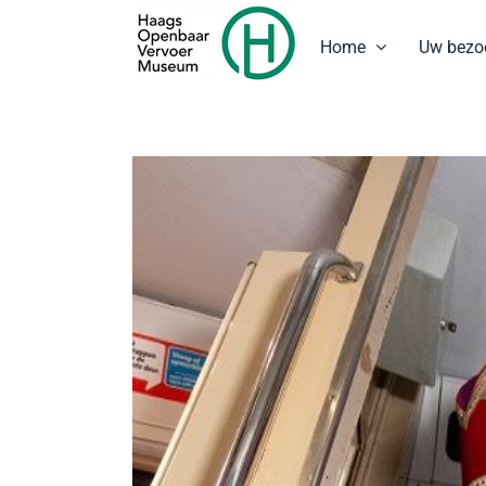
Ga
naar
Home
Uw bezo
inhoud