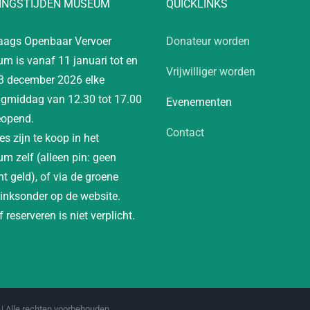
INGSTIJDEN MUSEUM
QUICKLINKS
aags Openbaar Vervoer
Donateur worden
m is vanaf 11 januari tot en
Vrijwilliger worden
3 december 2026 elke
gmiddag van 12.30 tot 17.00
Evenementen
eopend.
Contact
es zijn te koop in het
m zelf (alleen pin: geen
t geld), of via de groene
linksonder op de website.
 reserveren is niet verplicht.
| Alle rechten voorbehouden