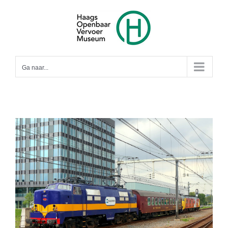
Ga
naar
inhoud
Ga naar...