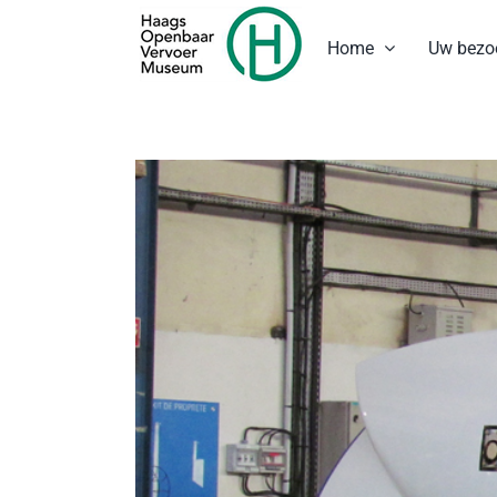
Ga
naar
Home
Uw bezo
inhoud