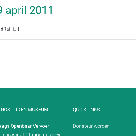
9 april 2011
ail [...]
INGSTIJDEN MUSEUM
QUICKLINKS
aags Openbaar Vervoer
Donateur worden
m is vanaf 11 januari tot en