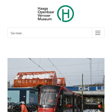
Ga
naar
inhoud
Ga naar...