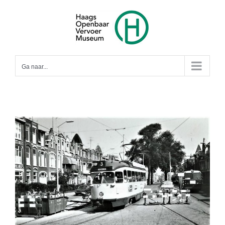
Ga
naar
inhoud
Ga naar...