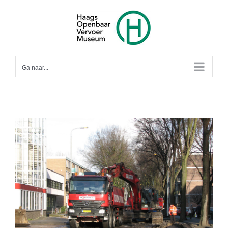
Ga
naar
inhoud
Ga naar...