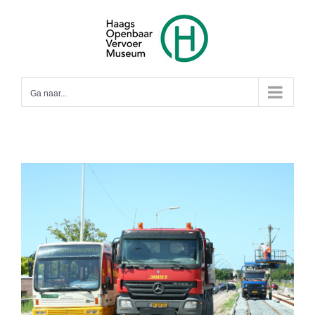
Ga
naar
inhoud
Ga naar...