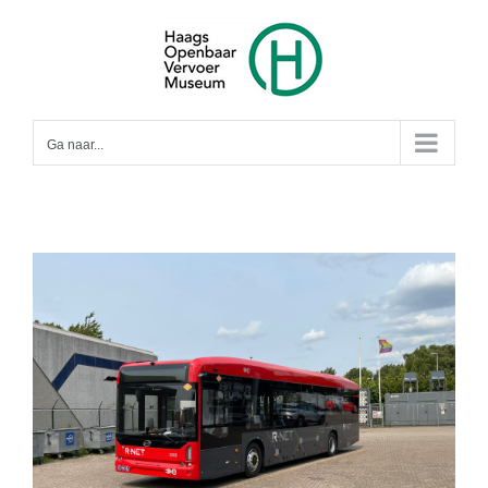
Ga
naar
inhoud
Ga naar...