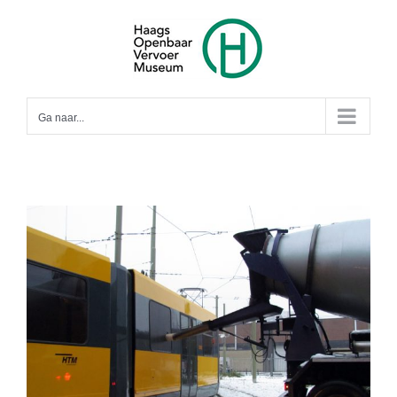
Ga
naar
inhoud
Ga naar...