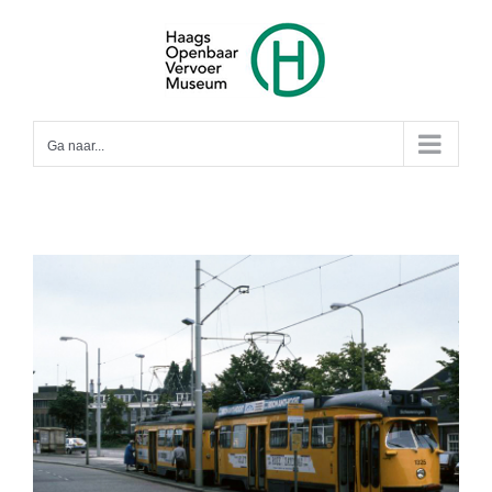
Ga
naar
inhoud
Ga naar...