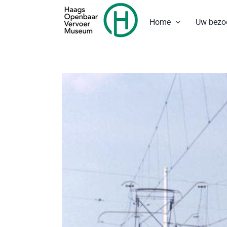
Ga
naar
Home
Uw bezo
inhoud