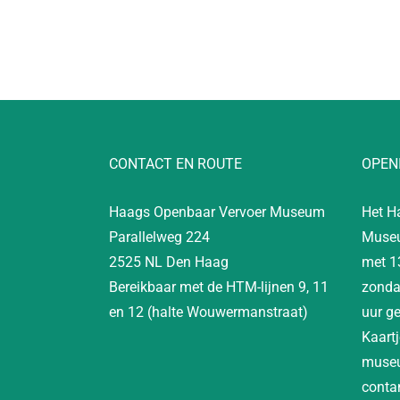
CONTACT EN ROUTE
OPEN
Haags Openbaar Vervoer Museum
Het H
Parallelweg 224
Museu
2525 NL Den Haag
met 1
Bereikbaar met de HTM-lijnen 9, 11
zonda
en 12 (halte Wouwermanstraat)
uur g
Kaartj
museu
contan