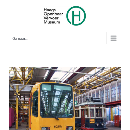
Ga
naar
inhoud
Ga naar...