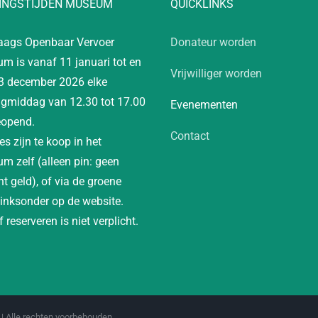
INGSTIJDEN MUSEUM
QUICKLINKS
aags Openbaar Vervoer
Donateur worden
m is vanaf 11 januari tot en
Vrijwilliger worden
3 december 2026 elke
gmiddag van 12.30 tot 17.00
Evenementen
eopend.
Contact
es zijn te koop in het
m zelf (alleen pin: geen
t geld), of via de groene
linksonder op de website.
 reserveren is niet verplicht.
| Alle rechten voorbehouden