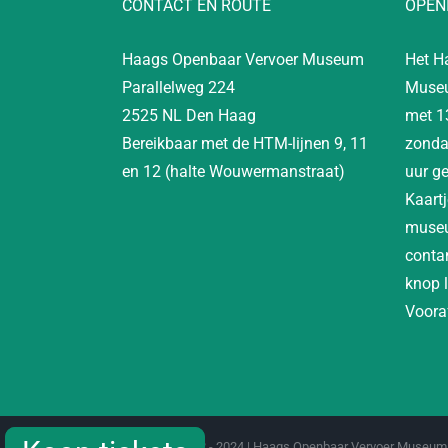
CONTACT EN ROUTE
OPEN
Haags Openbaar Vervoer Museum
Het H
Parallelweg 224
Museu
2525 NL Den Haag
met 1
Bereikbaar met de HTM-lijnen 9, 11
zonda
en 12 (halte Wouwermanstraat)
uur g
Kaartj
museu
contan
knop 
Vooraf
Copyright 2012 - 2024 | Haags Openbaar Vervoer Museum 