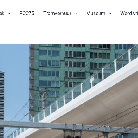
ek
PCC75
Tramverhuur
Museum
Word vri