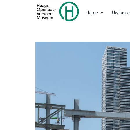
Ga
naar
Home
Uw bezo
inhoud