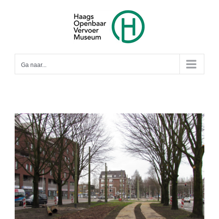
Ga
naar
inhoud
Ga naar...