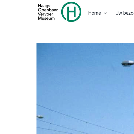
Ga
naar
Home
Uw bezo
inhoud