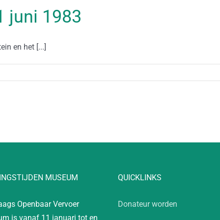
21 juni 1983
n en het [...]
INGSTIJDEN MUSEUM
QUICKLINKS
aags Openbaar Vervoer
Donateur worden
m is vanaf 11 januari tot en