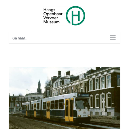
Ga
naar
inhoud
Ga naar...