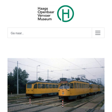
Ga
naar
inhoud
Ga naar...