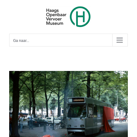
Ga
naar
inhoud
Ga naar...