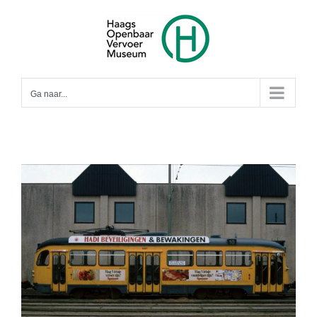
Ga
naar
inhoud
Ga naar...