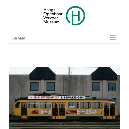
Ga
naar
inhoud
Ga naar...