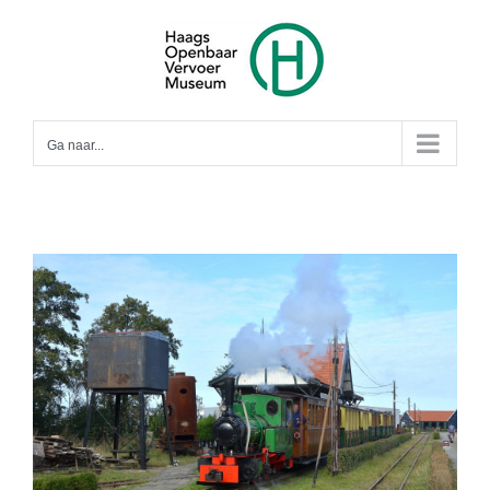
Ga
naar
inhoud
Ga naar...