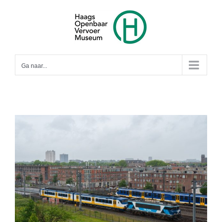
Ga
naar
inhoud
Ga naar...