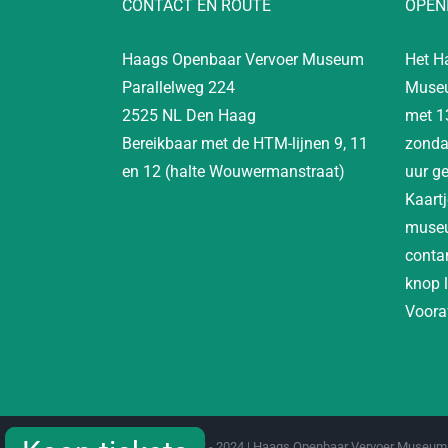
CONTACT EN ROUTE
OPEN
Haags Openbaar Vervoer Museum
Het H
Parallelweg 224
Museu
2525 NL Den Haag
met 1
Bereikbaar met de HTM-lijnen 9, 11
zonda
en 12 (halte Wouwermanstraat)
uur g
Kaartj
museu
contan
knop 
Vooraf
Copyright 2012 - 2024 | Haags Openbaar Vervoer Museum 