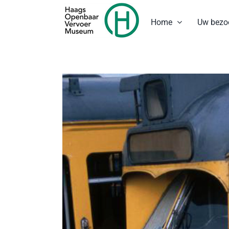
Ga
naar
Home
Uw bezo
inhoud