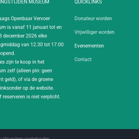
INGSTIJDEN MUSEUM
QUICKLINKS
aags Openbaar Vervoer
Donateur worden
m is vanaf 11 januari tot en
Vrijwilliger worden
3 december 2026 elke
gmiddag van 12.30 tot 17.00
Evenementen
eopend.
Contact
es zijn te koop in het
m zelf (alleen pin: geen
t geld), of via de groene
linksonder op de website.
 reserveren is niet verplicht.
| Alle rechten voorbehouden