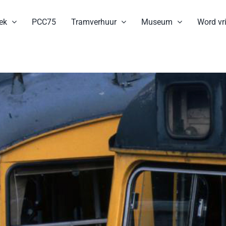
ek
PCC75
Tramverhuur
Museum
Word vri