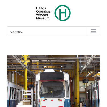
Ga
naar
inhoud
Ga naar...