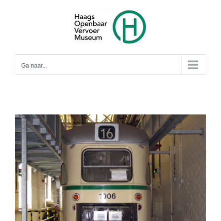
Ga
naar
inhoud
Ga naar...