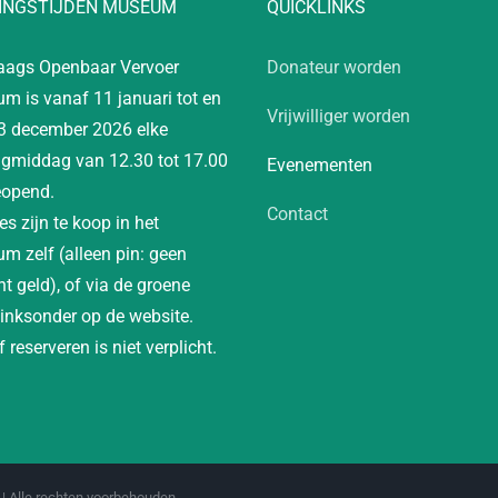
INGSTIJDEN MUSEUM
QUICKLINKS
aags Openbaar Vervoer
Donateur worden
m is vanaf 11 januari tot en
Vrijwilliger worden
3 december 2026 elke
gmiddag van 12.30 tot 17.00
Evenementen
eopend.
Contact
es zijn te koop in het
m zelf (alleen pin: geen
t geld), of via de groene
linksonder op de website.
 reserveren is niet verplicht.
| Alle rechten voorbehouden