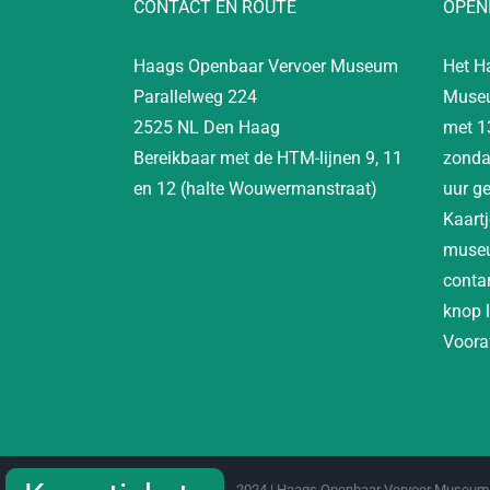
CONTACT EN ROUTE
OPEN
Haags Openbaar Vervoer Museum
Het H
Parallelweg 224
Museu
2525 NL Den Haag
met 1
Bereikbaar met de HTM-lijnen 9, 11
zonda
en 12 (halte Wouwermanstraat)
uur g
Kaartj
museu
contan
knop 
Vooraf
Copyright 2012 - 2024 | Haags Openbaar Vervoer Museum 