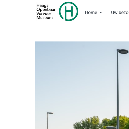
Ga
naar
Home
Uw bezo
inhoud