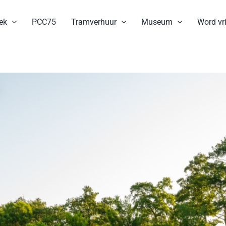
ek
PCC75
Tramverhuur
Museum
Word vri