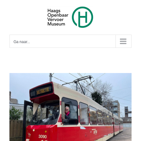
Ga
naar
inhoud
Ga naar...