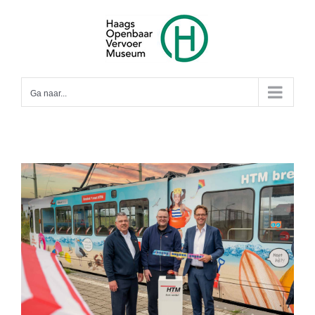
Ga
naar
inhoud
Ga naar...