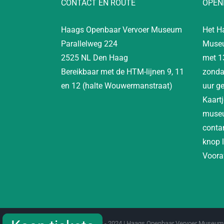
CONTACT EN ROUTE
OPEN
Haags Openbaar Vervoer Museum
Het H
Parallelweg 224
Museu
2525 NL Den Haag
met 1
Bereikbaar met de HTM-lijnen 9, 11
zonda
en 12 (halte Wouwermanstraat)
uur g
Kaartj
museu
contan
knop 
Vooraf
Copyright 2012 - 2024 | Haags Openbaar Vervoer Museum 