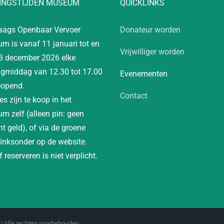
INGSTIJDEN MUSEUM
QUICKLINKS
aags Openbaar Vervoer
Donateur worden
m is vanaf 11 januari tot en
Vrijwilliger worden
3 december 2026 elke
gmiddag van 12.30 tot 17.00
Evenementen
eopend.
Contact
es zijn te koop in het
m zelf (alleen pin: geen
t geld), of via de groene
linksonder op de website.
 reserveren is niet verplicht.
| Alle rechten voorbehouden