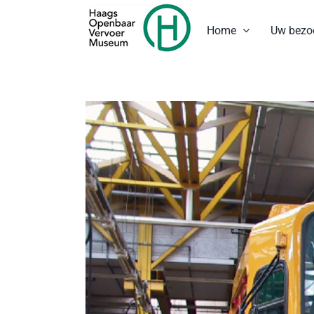
Ga
naar
Home
Uw bezo
inhoud