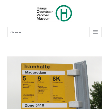
Ga
naar
inhoud
Ga naar...