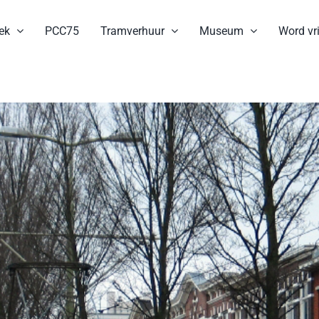
ek
PCC75
Tramverhuur
Museum
Word vri