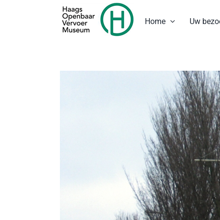
Ga
naar
Home
Uw bezo
inhoud