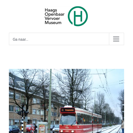
Ga
naar
inhoud
Ga naar...