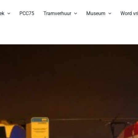
ek
PCC75
Tramverhuur
Museum
Word vri