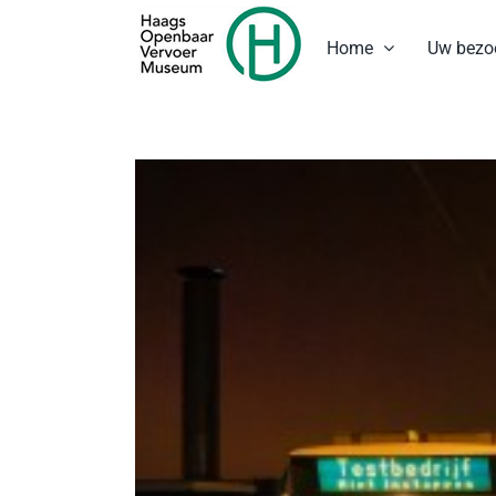
Ga
naar
Home
Uw bezo
inhoud