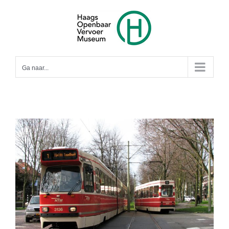
Ga
naar
inhoud
Ga naar...